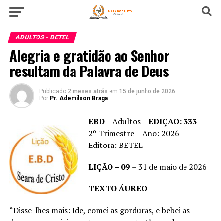
ADULTOS - BETEL
Alegria e gratidão ao Senhor
resultam da Palavra de Deus
Publicado
2 meses atrás
em
15 de junho de 2026
Por
Pr. Ademilson Braga
EBD –
Adultos –
EDIÇÃO: 333
–
2º Trimestre – Ano: 2026 –
Editora: BETEL
LIÇÃO – 09
– 31 de maio de 2026
TEXTO ÁUREO
“Disse-lhes mais: Ide, comei as gorduras, e bebei as