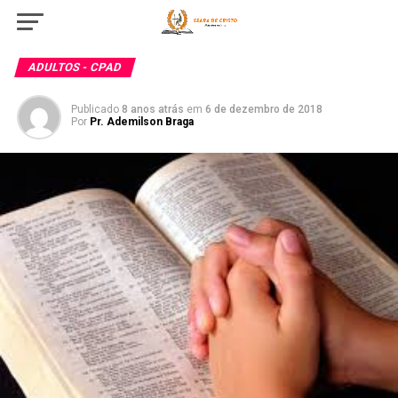
ADULTOS - CPAD
Publicado
8 anos atrás
em
6 de dezembro de 2018
Por
Pr. Ademilson Braga